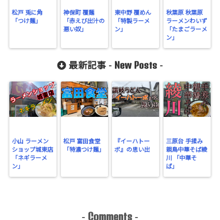
wp-
松戸 兎に角
神保町 覆麺
東中野 覆めん
秋葉原 秋葉原
「つけ麺」
「赤えび出汁の
「特製ラーメ
ラーメンわいず
content/plu
悪い奴」
ン」
「たまごラーメ
gins/sns-
ン」
count-
New Posts
最新記事 -
-
cache/sns-
count-
cache.php
on line
2897
小山 ラーメン
松戸 富田食堂
『イーハトー
三原台 手揉み
ショップ城東店
「特濃つけ麺」
ボ』の思い出
親鳥中華そば綾
「ネギラーメ
川 「中華そ
ン」
ば」
Comments
-
-