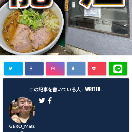
Warning
:
WRITER
Undefined
この記事を書いている人 -
-
array key
"Twitter" in
/home/gero
GERO_Mats
matsu/gero-
u