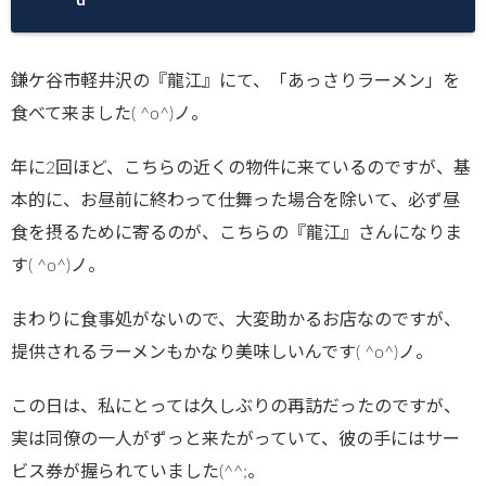
matsu.net/p
ublic_html/
鎌ケ谷市軽井沢の『龍江』にて、「あっさりラーメン」を
wp-
食べて来ました( ^o^)ノ。
content/plu
gins/sns-
年に2回ほど、こちらの近くの物件に来ているのですが、基
count-
本的に、お昼前に終わって仕舞った場合を除いて、必ず昼
cache/sns-
食を摂るために寄るのが、こちらの『龍江』さんになりま
count-
す( ^o^)ノ。
cache.php
まわりに食事処がないので、大変助かるお店なのですが、
on line
2897
提供されるラーメンもかなり美味しいんです( ^o^)ノ。
この日は、私にとっては久しぶりの再訪だったのですが、
実は同僚の一人がずっと来たがっていて、彼の手にはサー
ビス券が握られていました(^^;。