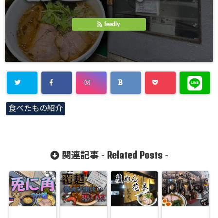
feedly
Warning
:
食べたもの紹介
Undefined
array key
"Twitter" in
Related Posts
関連記事 -
-
/home/gero
matsu/gero-
matsu.net/p
ublic_html/