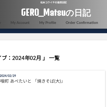
松本コウイチの徒然日記
GERO_Matsuの日記
y
My Account
My Profile
Order Confirmation
ブ：2024年02月 」 一覧
2024/02/29
喰町 あぺたいと 「焼きそば(大)」