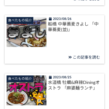
2023/08/26
食べたもの紹介
船橋 中華蕎麦きよし 「中
華蕎麦(並)」
この記事を読む
2023/08/25
食べたもの紹介
水道橋 牡蠣&麻辣Diningオ
ストラ 「麻婆麺ランチ」