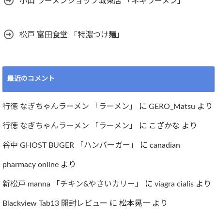
小山 ラーメンショップ城東店 「ネギラーメン」
松戸 富田食堂 「特濃つけ麺」
最近のコメント
行徳 なぎちゃんラーメン 「ラーメン」
に
GERO_Matsu
より
行徳 なぎちゃんラーメン 「ラーメン」
に
こざかな
より
谷中 GHOST BUGER 「ハンバーガー」
に
canadian
pharmacy online
より
新松戸 manna 「チキン&やさいカリー」
に
viagra cialis
より
Blackview Tab13 開封レビュー
に
松本晃一
より