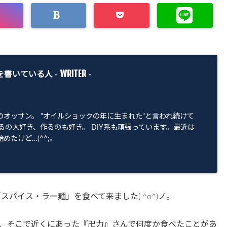
WRITER
を書いている人 -
-
のオッサン。 "オイルショックの年に生まれた"と言われ続けて
るの大好き、作るのも好き。 DIY系も頑張っています。最近は
めたけど…(^^;。
パイス・ラー麺」を食べて来ました( ^o^)ノ。
、そこで近くにあった『卍力』さんで何度か食べたことがあ