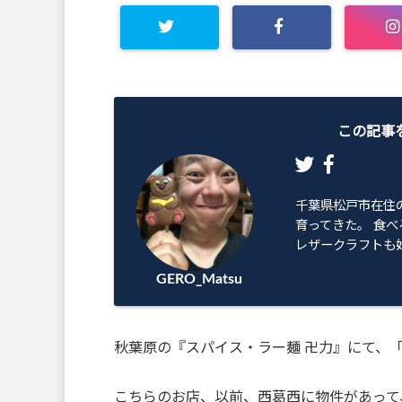
この記事
千葉県松戸市在住
育ってきた。 食べ
レザークラフトも始
GERO_Matsu
秋葉原の『スパイス・ラー麺 卍力』にて、「ス
こちらのお店、以前、西葛西に物件があって