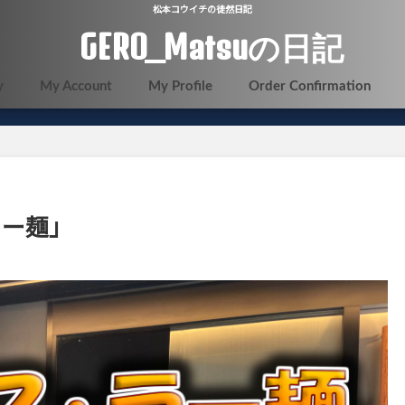
松本コウイチの徒然日記
GERO_Matsuの日記
y
My Account
My Profile
Order Confirmation
ラー麺」