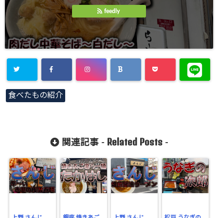
feedly
食べたもの紹介
Related Posts
関連記事 -
-
上野 さんじ
銀座 焼きあご
上野 さんじ
松戸 うなぎの