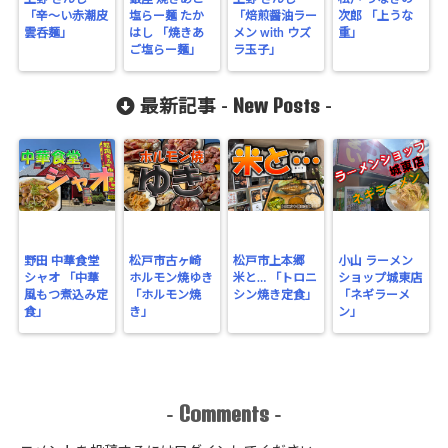
「辛～い赤潮皮
塩らー麺 たか
「焙煎醤油ラー
次郎 「上うな
雲呑麺」
はし 「焼きあ
メン with ウズ
重」
ご塩らー麺」
ラ玉子」
New Posts
最新記事 -
-
野田 中華食堂
松戸市古ヶ崎
松戸市上本郷
小山 ラーメン
シャオ 「中華
ホルモン焼ゆき
米と… 「トロニ
ショップ城東店
風もつ煮込み定
「ホルモン焼
シン焼き定食」
「ネギラーメ
食」
き」
ン」
Comments
-
-