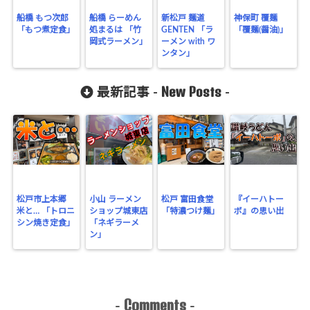
船橋 もつ次郎
船橋 らーめん
新松戸 麺道
神保町 覆麺
「もつ煮定食」
処まるは 「竹
GENTEN 「ラ
「覆麺(醤油)」
岡式ラーメン」
ーメン with ワ
ンタン」
New Posts
最新記事 -
-
松戸市上本郷
小山 ラーメン
松戸 富田食堂
『イーハトー
米と… 「トロニ
ショップ城東店
「特濃つけ麺」
ボ』の思い出
シン焼き定食」
「ネギラーメ
ン」
Comments
-
-