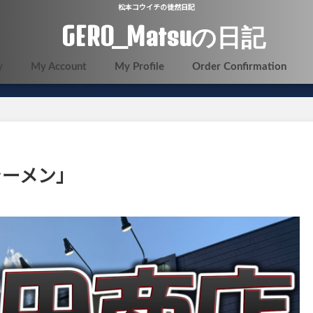
松本コウイチの徒然日記
GERO_Matsuの日記
y
My Account
My Profile
Order Confirmation
ラーメン」