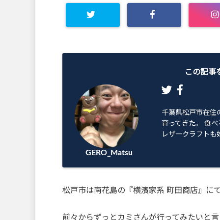
この記事
千葉県松戸市在住
育ってきた。 食べ
レザークラフトも始
GERO_Matsu
松戸市は南花島の『横濱家系 町田商店』にて、
前々からずっとカミさんが行ってみたいと言