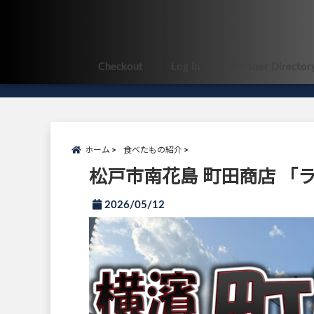
Checkout
Log In
Member Director
ホーム
食べたもの紹介
松戸市南花島 町田商店 「
2026/05/12