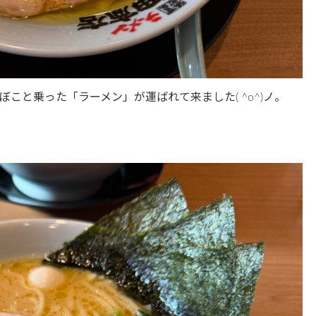
こと乗った「ラーメン」が運ばれて来ました( ^o^)ノ。