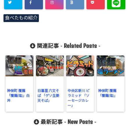
食べたもの紹介
Related Posts
関連記事 -
-
神保町 覆麺
日暮里 六文そ
中央区新川 ピ
神保町 覆麺
「覆麺(塩)」白
ば 「ゲソ生姜
ラミッド 「ソ
「覆麺(塩)」
丼
天そば」
ーセージカレ
ー」
New Posts
最新記事 -
-