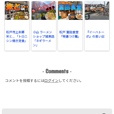
松戸市上本郷
小山 ラーメン
松戸 富田食堂
『イーハトー
米と… 「トロニ
ショップ城東店
「特濃つけ麺」
ボ』の思い出
シン焼き定食」
「ネギラーメ
ン」
Comments
-
-
コメントを投稿するには
ログイン
してください。