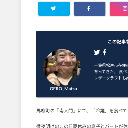
Warning
: Undefined array
key "Twitter" in
この記事
/home/geromatsu/gero-
matsu.net/public_html/wp
千葉県松戸市在住
育ってきた。 食べ
-content/plugins/sns-
レザークラフトも始
GERO_Matsu
count-cache/sns-count-
cache.php
on line
2897
馬喰町の『南大門』にて、「冷麺」を食べてきま
徹夜明けのこの日夏休みの息子とパートが休