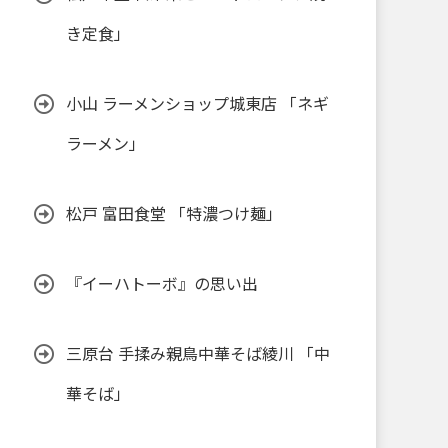
き定食」
小山 ラーメンショップ城東店 「ネギ
ラーメン」
松戸 富田食堂 「特濃つけ麺」
『イーハトーボ』の思い出
三原台 手揉み親鳥中華そば綾川 「中
華そば」