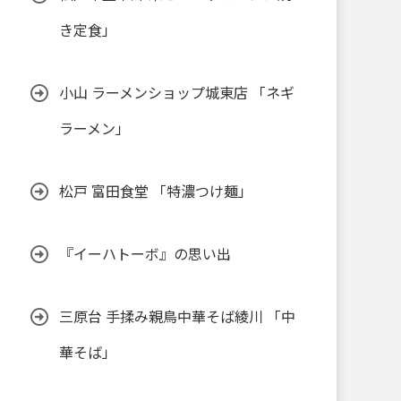
き定食」
小山 ラーメンショップ城東店 「ネギ
ラーメン」
松戸 富田食堂 「特濃つけ麺」
『イーハトーボ』の思い出
三原台 手揉み親鳥中華そば綾川 「中
華そば」