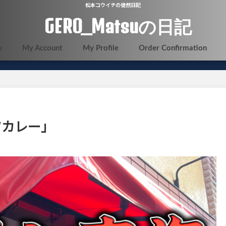
松本コウイチの徒然日記
GERO_Matsuの日記
y
My Account
My Profile
Order Confirmation
ツカレー」