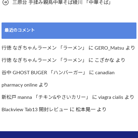
三原台 手揉み親鳥中華そば綾川 「中華そば」
最近のコメント
行徳 なぎちゃんラーメン 「ラーメン」
に
GERO_Matsu
より
行徳 なぎちゃんラーメン 「ラーメン」
に
こざかな
より
谷中 GHOST BUGER 「ハンバーガー」
に
canadian
pharmacy online
より
新松戸 manna 「チキン&やさいカリー」
に
viagra cialis
より
Blackview Tab13 開封レビュー
に
松本晃一
より