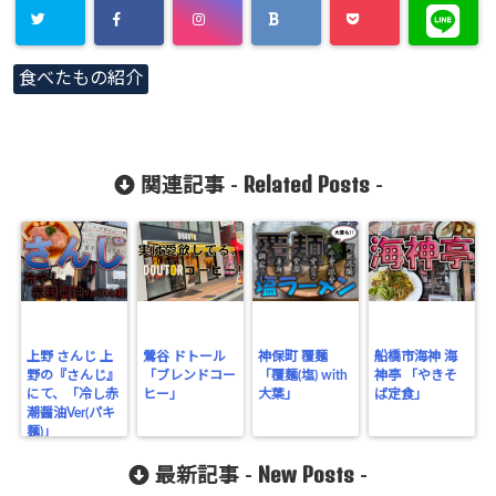
食べたもの紹介
Related Posts
関連記事 -
-
上野 さんじ 上
鶯谷 ドトール
神保町 覆麺
船橋市海神 海
野の『さんじ』
「ブレンドコー
「覆麺(塩) with
神亭 「やきそ
にて、「冷し赤
ヒー」
大葉」
ば定食」
潮醤油Ver(パキ
麺)」
New Posts
最新記事 -
-