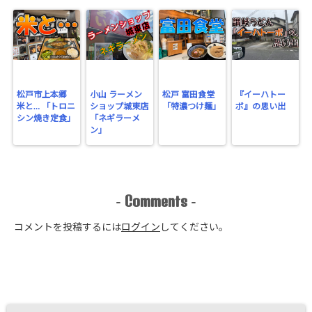
松戸市上本郷
小山 ラーメン
松戸 富田食堂
『イーハトー
米と… 「トロニ
ショップ城東店
「特濃つけ麺」
ボ』の思い出
シン焼き定食」
「ネギラーメ
ン」
Comments
-
-
コメントを投稿するには
ログイン
してください。