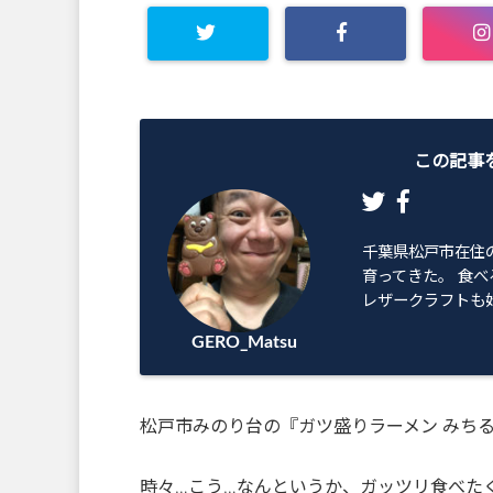
Warning
: Undefined array
key "Twitter" in
この記事
/home/geromatsu/gero-
matsu.net/public_html/wp
千葉県松戸市在住
育ってきた。 食べ
-content/plugins/sns-
レザークラフトも始
GERO_Matsu
count-cache/sns-count-
cache.php
on line
2897
松戸市みのり台の『ガツ盛りラーメン みちる屋
時々…こう…なんというか、ガッツリ食べた