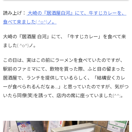
ublic_html/
読み上げ：
大崎の『居酒屋白河』にて、牛すじカレーを、
wp-
食べて来ました( ^o^)ノ。
content/plu
gins/sns-
大崎の『居酒屋 白河』にて、「牛すじカレー」を食べて来
count-
ました( ^o^)ノ。
cache/sns-
この日は、実はこの前にラーメンを食べていたのですが、
count-
駅前のファミマにて、飲物を買った際、ふと目の留まった
cache.php
居酒屋で、ランチを提供しているらしく、「結構安くカレ
on line
2897
ーが食べられるんだなぁ…」と思っていたのですが、気がつ
いたら同僚(笑)を誘って、店内の席に座っていました(^^;。