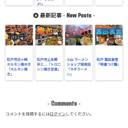
ド)」
count-
New Posts
最新記事 -
-
cache/sns-
count-
cache.php
on line
2897
松戸市古ヶ崎
松戸市上本郷
小山 ラーメン
松戸 富田食堂
ホルモン焼ゆき
米と… 「トロニ
ショップ城東店
「特濃つけ麺」
「ホルモン焼
シン焼き定食」
「ネギラーメ
き」
ン」
Comments
-
-
コメントを投稿するには
ログイン
してください。