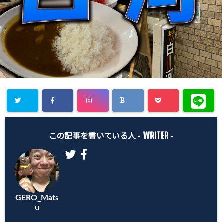
Warning
:
WRITER
Undefined
この記事を書いている人 -
-
array key
"Twitter" in
/home/gero
GERO_Mats
matsu/gero-
u
matsu.net/p