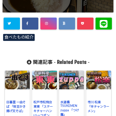
Warning
:
食べたもの紹介
Undefined
array key
"Twitter" in
Related Posts
関連記事 -
-
/home/gero
matsu/gero-
matsu.net/p
ublic_html/
wp-
日暮里 一由そ
松戸市松飛台
水道橋
市川 松楽
TSUKEMEN
ば 「枝豆かき
東東 「ステー
「半チャンラー
content/plu
zuppa 「つけ
揚げ天そば」
キチャーハン
メン」
麺」
gins/sns-
(ハーフポン