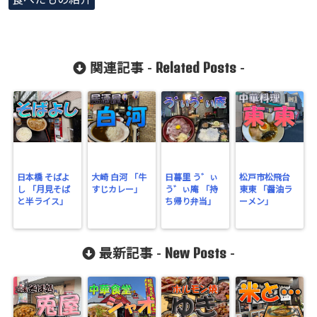
Undefined
array key
"Twitter" in
Related Posts
関連記事 -
-
/home/gero
matsu/gero-
matsu.net/p
ublic_html/
wp-
日本橋 そばよ
大崎 白河 「牛
日暮里 う゛ぃ
松戸市松飛台
し 「月見そば
すじカレー」
う゛ぃ庵 「持
東東 「醤油ラ
content/plu
と半ライス」
ち帰り弁当」
ーメン」
gins/sns-
count-
New Posts
最新記事 -
-
cache/sns-
count-
cache.php