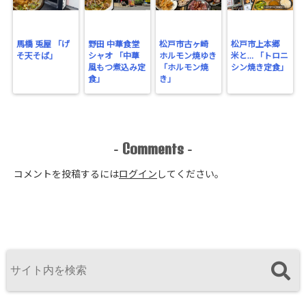
on line
2897
馬橋 兎屋 「げ
野田 中華食堂
松戸市古ヶ崎
松戸市上本郷
そ天そば」
シャオ 「中華
ホルモン焼ゆき
米と… 「トロニ
風もつ煮込み定
「ホルモン焼
シン焼き定食」
食」
き」
Comments
-
-
コメントを投稿するには
ログイン
してください。