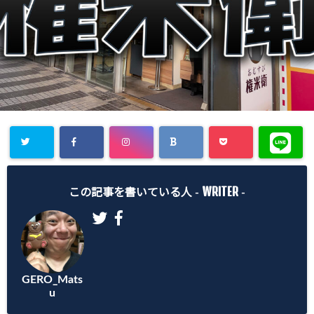
Warning
:
WRITER
Undefined
この記事を書いている人 -
-
array key
"Twitter" in
/home/gero
GERO_Mats
matsu/gero-
u
matsu.net/p