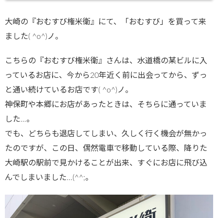
ublic_html/
大崎の『おむすび権米衛』にて、「おむすび」を買って来
wp-
ました( ^o^)ノ。
content/plu
gins/sns-
こちらの『おむすび権米衛』さんは、水道橋の某ビルに入
count-
っているお店に、今から20年近く前に出会ってから、ずっ
cache/sns-
と通い続けているお店です( ^o^)ノ。
count-
神保町や本郷にお店があったときは、そちらに通っていま
cache.php
した…。
on line
2897
でも、どちらも退店してしまい、久しく行く機会が無かっ
たのですが、この日、偶然電車で移動している際、降りた
大崎駅の駅前で見かけることが出来、すぐにお店に飛び込
んでしまいました…(^^;。