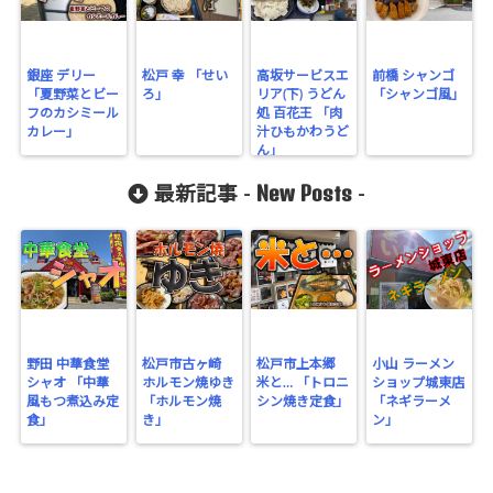
銀座 デリー
松戸 幸 「せい
高坂サービスエ
前橋 シャンゴ
「夏野菜とビー
ろ」
リア(下) うどん
「シャンゴ風」
フのカシミール
処 百花王 「肉
カレー」
汁ひもかわうど
ん」
New Posts
最新記事 -
-
野田 中華食堂
松戸市古ヶ崎
松戸市上本郷
小山 ラーメン
シャオ 「中華
ホルモン焼ゆき
米と… 「トロニ
ショップ城東店
風もつ煮込み定
「ホルモン焼
シン焼き定食」
「ネギラーメ
食」
き」
ン」