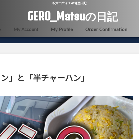
松本コウイチの徒然日記
GERO_Matsuの日記
y
My Account
My Profile
Order Confirmation
メン」と「半チャーハン」