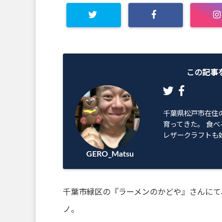
Warning
: Undefined array
key "Twitter" in
この記事
/home/geromatsu/gero-
matsu.net/public_html/wp
千葉県松戸市在住
育ってきた。 食べ
-content/plugins/sns-
レザークラフトも始
GERO_Matsu
count-cache/sns-count-
cache.php
on line
2897
千葉市緑区の『ラーメンのかどや』さんにて、
ノ。