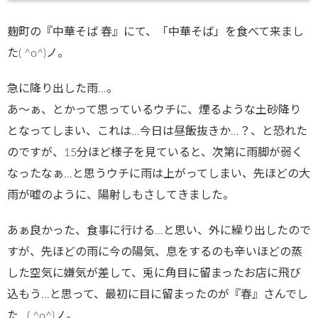
麹町の『中華そば 春』にて、「中華そば」を食べて来まし
た( ^o^)ノ。
急に降り出した雨…。
あ～ぁ、とかって思っているウチに、煙るような土砂降り
となってしまい、これは…今日は昼飯抜きか…？、と恐れた
のですが、15分ほど様子を見ていると、次第に雨脚が弱く
なったなぁ…と思うウチに雨は上がってしまい、先ほどの大
雨が嘘のように、陽射しもさしてきました。
あぁ良かった、食事に行ける…と思い、外に繰り出したので
すが、先ほどの雨に今の陽気、息をするのも辛いほどの蒸
した空気に嫌気が差して、兎に角目に留まったお店に飛び
込もう…と思って、最初に目に留まったのが『春』さんでし
た…( ^o^)ノ。