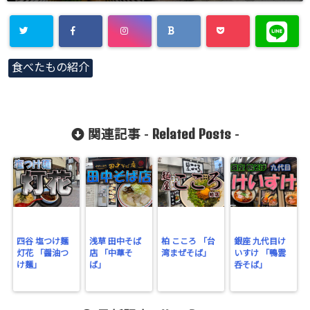
食べたもの紹介
Related Posts
関連記事 -
-
四谷 塩つけ麺
浅草 田中そば
柏 こころ 「台
銀座 九代目け
灯花 「醤油つ
店 「中華そ
湾まぜそば」
いすけ 「鴨雲
け麺」
ば」
呑そば」