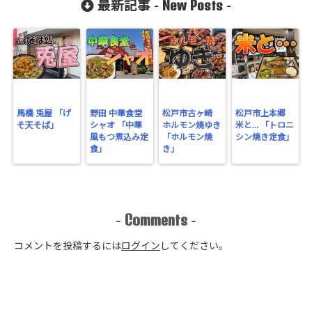
New Posts
最新記事 -
-
馬橋 兎屋 「げ
野田 中華食堂
松戸市古ヶ崎
松戸市上本郷
そ天そば」
シャオ 「中華
ホルモン焼ゆき
米と… 「トロニ
風もつ煮込み定
「ホルモン焼
シン焼き定食」
食」
き」
Comments
-
-
コメントを投稿するには
ログイン
してください。