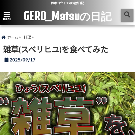
松本コウイチの徒然日記
GERO_Matsuの日記
menu
ホーム
料理
雑草(スベリヒユ)を食べてみた
2025/09/17