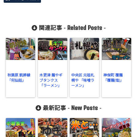
Related Posts
関連記事 -
-
秋葉原 凱婷縁
木更津 麺やギ
中央区 元祖札
神保町 覆麺
「何仙姑」
ブタンクス
幌や 「味噌ラ
「覆麺(塩)」
「ラーメン」
ーメン」
New Posts
最新記事 -
-