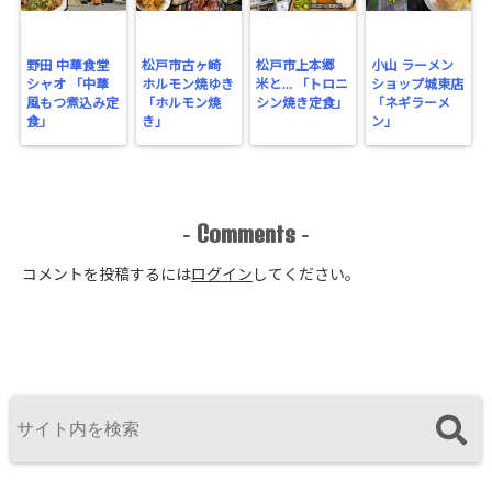
野田 中華食堂
松戸市古ヶ崎
松戸市上本郷
小山 ラーメン
シャオ 「中華
ホルモン焼ゆき
米と… 「トロニ
ショップ城東店
風もつ煮込み定
「ホルモン焼
シン焼き定食」
「ネギラーメ
食」
き」
ン」
Comments
-
-
コメントを投稿するには
ログイン
してください。