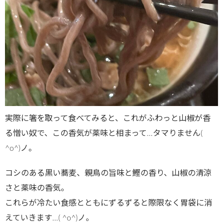
実際に箸を取って食べてみると、これがふわっと山椒が香
る憎い奴で、この香気が薬味と相まって…タマりません(
^o^)ノ。
コシのある黒い蕎麦、親鳥の旨味と鰹の香り、山椒の清涼
さと薬味の香気。
これらが冷たい食感とともにずるずると際限なく胃袋に消
えていきます…( ^o^)ノ。