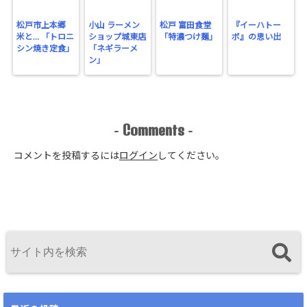
松戸市上本郷
小山 ラーメン
松戸 富田食堂
『イーハトー
米と… 「トロニ
ショップ城東店
「特濃つけ麺」
ボ』の思い出
シン焼き定食」
「ネギラーメ
ン」
Comments
-
-
コメントを投稿するには
ログイン
してください。