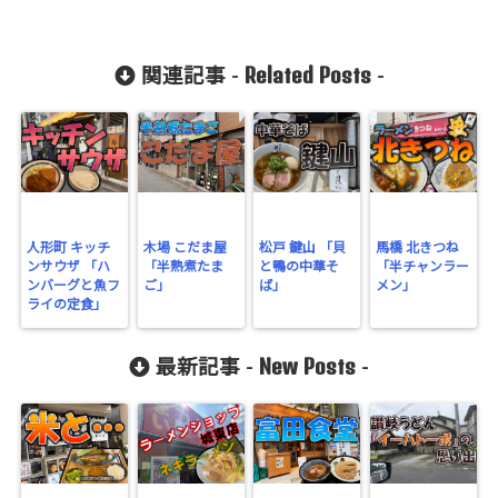
Related Posts
関連記事 -
-
人形町 キッチ
木場 こだま屋
松戸 鍵山 「貝
馬橋 北きつね
ンサウザ 「ハ
「半熟煮たま
と鴨の中華そ
「半チャンラー
ンバーグと魚フ
ご」
ば」
メン」
ライの定食」
New Posts
最新記事 -
-