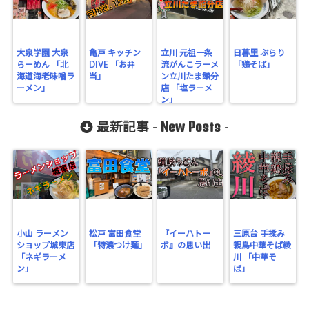
大泉学園 大泉
亀戸 キッチン
立川 元祖一条
日暮里 ぶらり
らーめん 「北
DIVE 「お弁
流がんこラーメ
「鶏そば」
海道海老味噌ラ
当」
ン立川たま館分
ーメン」
店 「塩ラーメ
ン」
New Posts
最新記事 -
-
小山 ラーメン
松戸 富田食堂
『イーハトー
三原台 手揉み
ショップ城東店
「特濃つけ麺」
ボ』の思い出
親鳥中華そば綾
「ネギラーメ
川 「中華そ
ン」
ば」