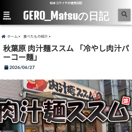
松本コウイチの徒然日記
GERO_Matsuの日記
menu
ホーム
食べたもの紹介
秋葉原 肉汁麺ススム 「冷やし肉汁パ
ーコー麺」
2026/06/27