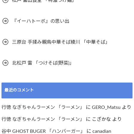
松戸 富田食堂 「特濃つけ麺」
『イーハトーボ』の思い出
三原台 手揉み親鳥中華そば綾川 「中華そば」
北松戸 雷 「つけそば(野菜)」
最近のコメント
行徳 なぎちゃんラーメン 「ラーメン」
に
GERO_Matsu
より
行徳 なぎちゃんラーメン 「ラーメン」
に
こざかな
より
谷中 GHOST BUGER 「ハンバーガー」
に
canadian