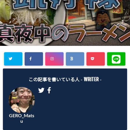
Warning
:
WRITER
Undefined
この記事を書いている人 -
-
array key
"Twitter" in
/home/gero
GERO_Mats
matsu/gero-
u
matsu.net/p