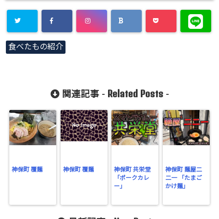
Warning
:
食べたもの紹介
Undefined
array key
"Twitter" in
Related Posts
関連記事 -
-
/home/gero
matsu/gero-
matsu.net/p
ublic_html/
wp-
神保町 覆麺
神保町 覆麺
神保町 共栄堂
神保町 麺屋二
「ポークカレ
二一 「たまご
content/plu
ー」
かけ麺」
gins/sns-
count-