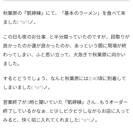
ublic_html/
秋葉原の『凱婷縁』にて、「基本のラーメン」を食べて来
wp-
ました( ^o^)ノ。
content/plu
gins/sns-
この日も夜のお仕事…と半分腐っていたのですが、段取りが
count-
良かったのか運が良かったのか、あっという間に現場が終
cache/sns-
わってしまい、ふと思い立って、大急ぎで秋葉原に向かい
count-
ました。
cache.php
するとどうでしょう、なんと秋葉原には2:40頃に到着して
on line
2897
しまいました( ^o^)ノ。
営業終了が3時と聞いていた『凱婷縁』さん…もうオーダー
終了しているかなぁ…と少しビクビクしながらお店に入って
みると、快く招じ入れてくれました( ^o^)ノ。