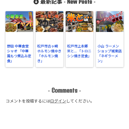
New Posts
最新記事 -
-
cache/sns-
count-
cache.php
on line
2897
野田 中華食堂
松戸市古ヶ崎
松戸市上本郷
小山 ラーメン
シャオ 「中華
ホルモン焼ゆき
米と… 「トロニ
ショップ城東店
風もつ煮込み定
「ホルモン焼
シン焼き定食」
「ネギラーメ
食」
き」
ン」
Comments
-
-
コメントを投稿するには
ログイン
してください。