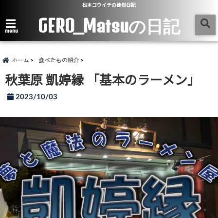
松本コウイチの徒然日記
GERO_Matsuの日記
menu
ホーム
食べたもの紹介
秋葉原 凱婷縁 「基本のラーメン」
2023/10/03