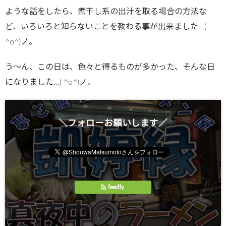
ような話をしたら、煮干し系の出汁を取る場合の方法な
ど、いろいろと知らないことを教わる事が出来ました…(
^o^)ノ。
う～ん、この日は、色々と得るものが多かった、そんな日
になりました…( ^o^)ノ。
＼フォローお願いします／
feedly