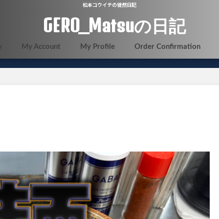
松本コウイチの徒然日記
GERO_Matsuの日記
y
My Account
My Profile
Order Confirmation