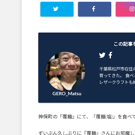
この記事
千葉県松戸市在住
育ってきた。 食べ
レザークラフトも始
GERO_Matsu
神保町の『覆麺』にて、「覆麺(塩)」を食べて来
ずいぶん久しぶりに『覆麺』さんにお邪魔しまし