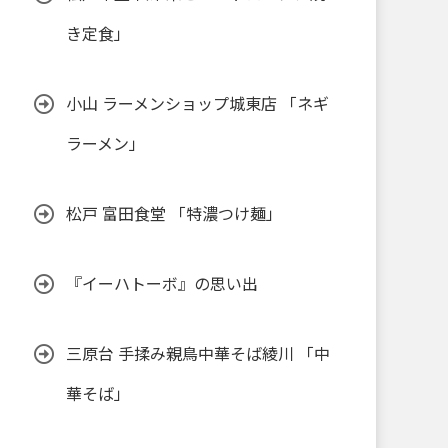
き定食」
小山 ラーメンショップ城東店 「ネギ
ラーメン」
松戸 富田食堂 「特濃つけ麺」
『イーハトーボ』の思い出
三原台 手揉み親鳥中華そば綾川 「中
華そば」