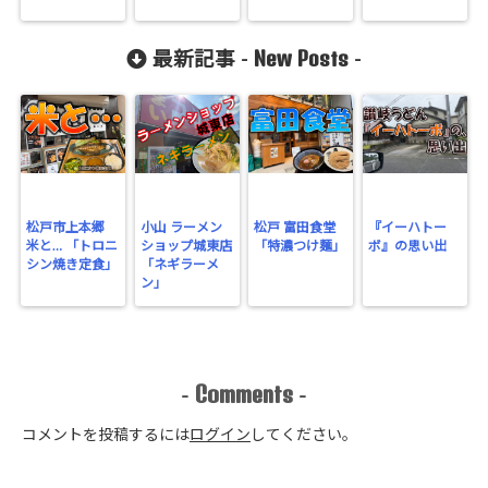
New Posts
最新記事 -
-
松戸市上本郷
小山 ラーメン
松戸 富田食堂
『イーハトー
米と… 「トロニ
ショップ城東店
「特濃つけ麺」
ボ』の思い出
シン焼き定食」
「ネギラーメ
ン」
Comments
-
-
コメントを投稿するには
ログイン
してください。