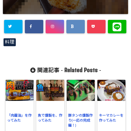
料理
Related Posts
関連記事 -
-
「肉醤油」を作
魚で燻製を、作
豚タンの燻製作
キーマカレーを
ってみた
ってみた
り(一応の完成
作ってみた
編！)