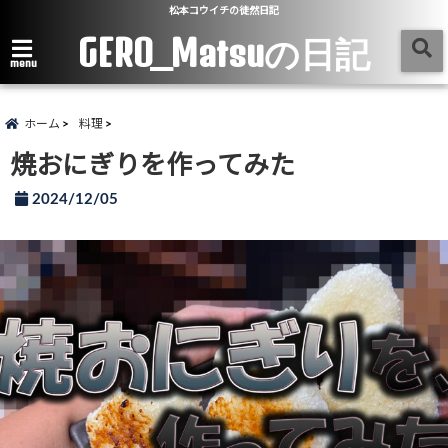
松本コウイチの徒然日記
GERO_Matsuの日記
menu
ホーム
料理
焼おにぎりを作ってみた
2024/12/05