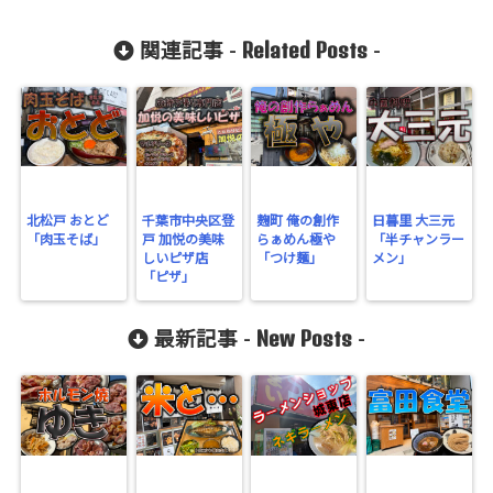
Related Posts
関連記事 -
-
北松戸 おとど
千葉市中央区登
麹町 俺の創作
日暮里 大三元
「肉玉そば」
戸 加悦の美味
らぁめん極や
「半チャンラー
しいピザ店
「つけ麺」
メン」
「ピザ」
New Posts
最新記事 -
-