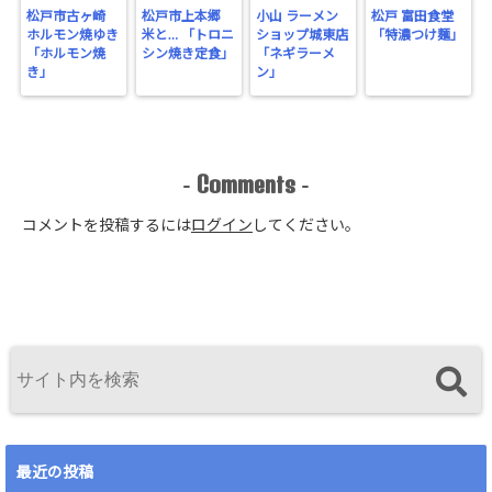
松戸市古ヶ崎
松戸市上本郷
小山 ラーメン
松戸 富田食堂
ホルモン焼ゆき
米と… 「トロニ
ショップ城東店
「特濃つけ麺」
「ホルモン焼
シン焼き定食」
「ネギラーメ
き」
ン」
Comments
-
-
コメントを投稿するには
ログイン
してください。
最近の投稿