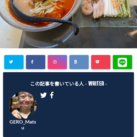
Warning
:
WRITER
Undefined
この記事を書いている人 -
-
array key
"Twitter" in
/home/gero
GERO_Mats
matsu/gero-
u
matsu.net/p