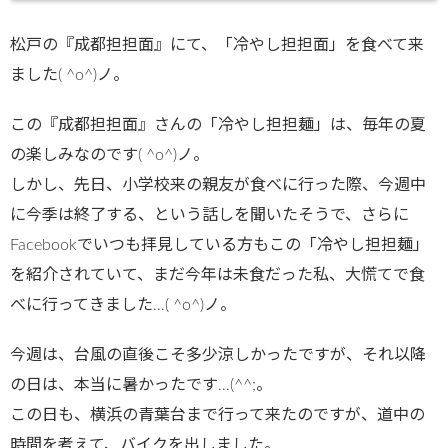
ublic_html/
松戸の『成都担担面』にて、「冷やし担担面」を食べて来
wp-
ました( ^o^)ノ。
content/plu
gins/sns-
この『成都担担面』さんの「冷やし担担麺」は、毎年の夏
count-
の楽しみなのです( ^o^)ノ。
cache/sns-
しかし、先日、小学校来の親友が食べに行った際、今週中
count-
に今季は終了する、という話しを聞いたそうで、さらに
cache.php
Facebookでいつも拝見している方もこの「冷やし担担麺」
on line
2897
を紹介されていて、まだ今年は未食だった私、大慌てで食
べに行ってきました…( ^o^)ノ。
今週は、台風の直後こそ多少涼しかったですが、それ以降
の日は、本当に暑かったです…(^^;。
この日も、横浜の青葉台まで行って来たのですが、道中の
時間を考えて、バイクを出しました。