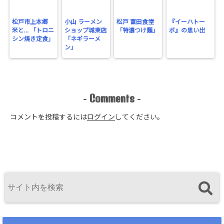
松戸市上本郷
小山 ラーメン
松戸 富田食堂
『イーハトー
米と… 「トロニ
ショップ城東店
「特濃つけ麺」
ボ』の思い出
シン焼き定食」
「ネギラーメ
ン」
Comments
-
-
コメントを投稿するには
ログイン
してください。