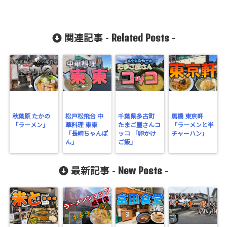
array key
"Twitter" in
Related Posts
関連記事 -
-
/home/gero
matsu/gero-
matsu.net/p
ublic_html/
wp-
秋葉原 たかの
松戸松飛台 中
千葉県多古町
馬橋 東京軒
「ラーメン」
華料理 東東
たまご屋さんコ
「ラーメンと半
content/plu
「長崎ちゃんぽ
ッコ 「卵かけ
チャーハン」
gins/sns-
ん」
ご飯」
count-
New Posts
最新記事 -
-
cache/sns-
count-
cache.php
on line
2897