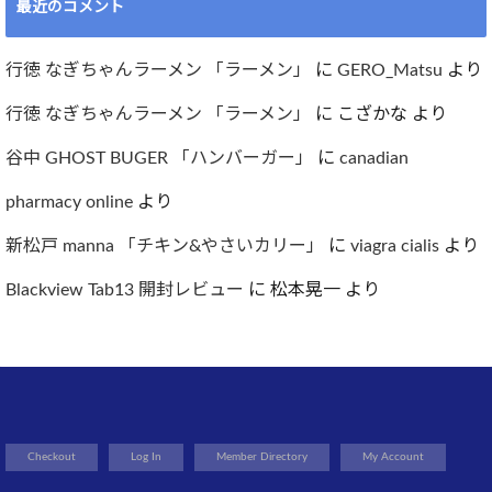
最近のコメント
行徳 なぎちゃんラーメン 「ラーメン」
に
GERO_Matsu
より
行徳 なぎちゃんラーメン 「ラーメン」
に
こざかな
より
谷中 GHOST BUGER 「ハンバーガー」
に
canadian
pharmacy online
より
新松戸 manna 「チキン&やさいカリー」
に
viagra cialis
より
Blackview Tab13 開封レビュー
に
松本晃一
より
Checkout
Log In
Member Directory
My Account