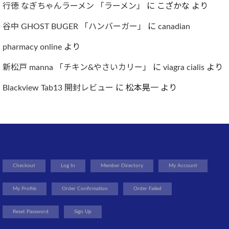
行徳 なぎちゃんラーメン 「ラーメン」
に
こざかな
より
谷中 GHOST BUGER 「ハンバーガー」
に
canadian
pharmacy online
より
新松戸 manna 「チキン&やさいカリー」
に
viagra cialis
より
Blackview Tab13 開封レビュー
に
松本晃一
より
Checkout
Log In
Member Directory
My Account
My Profile
Order Confirmation
Order Failed
Reset Password
Sign Up