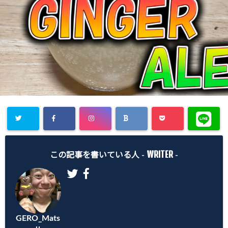
Warning
:
WRITER
Undefined
この記事を書いている人 -
-
array key
"Twitter" in
/home/gero
GERO_Mats
matsu/gero-
u