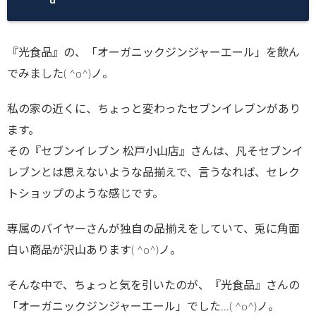
matsu.net/p
ublic_html/
『光食品』の、「オーガニックジンジャーエール」を飲ん
wp-
でみました( ^o^)ノ。
content/plu
gins/sns-
私の家の近くに、ちょっと変わったセブンイレブンがあり
count-
ます。
cache/sns-
その『セブンイレブン 松戸小山店』さんは、凡そセブンイ
count-
レブンとは思えないような品揃えで、言うなれば、セレク
cache.php
トショップのような感じです。
on line
2897
専属のバイヤーさんが独自の品揃えをしていて、兎に角面
白い商品が沢山あります( ^o^)ノ。
そんな中で、ちょっと気を引いたのが、『光食品』さんの
「オーガニックジンジャーエール」でした…( ^o^)ノ。