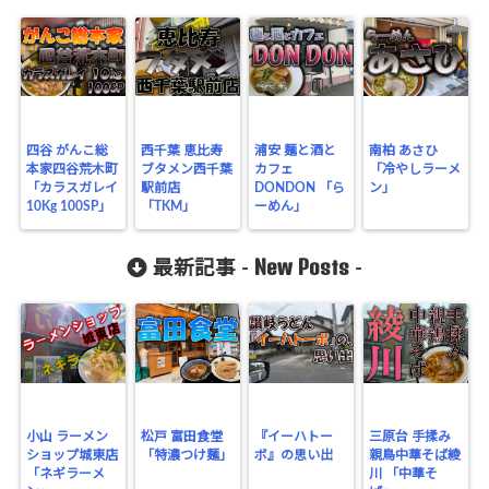
matsu/gero-
matsu.net/p
ublic_html/
wp-
四谷 がんこ総
西千葉 恵比寿
浦安 麺と酒と
南柏 あさひ
本家四谷荒木町
ブタメン西千葉
カフェ
「冷やしラーメ
content/plu
「カラスガレイ
駅前店
DONDON 「ら
ン」
10Kg 100SP」
gins/sns-
「TKM」
ーめん」
count-
New Posts
最新記事 -
-
cache/sns-
count-
cache.php
on line
2897
小山 ラーメン
松戸 富田食堂
『イーハトー
三原台 手揉み
ショップ城東店
「特濃つけ麺」
ボ』の思い出
親鳥中華そば綾
「ネギラーメ
川 「中華そ