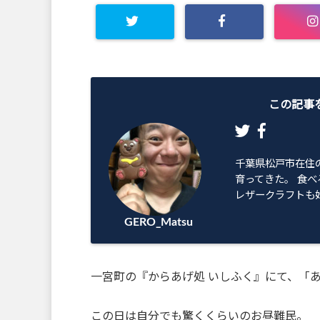
この記事
千葉県松戸市在住
育ってきた。 食べ
レザークラフトも始
GERO_Matsu
一宮町の『からあげ処 いしふく』にて、「あい
この日は自分でも驚くくらいのお昼難民。