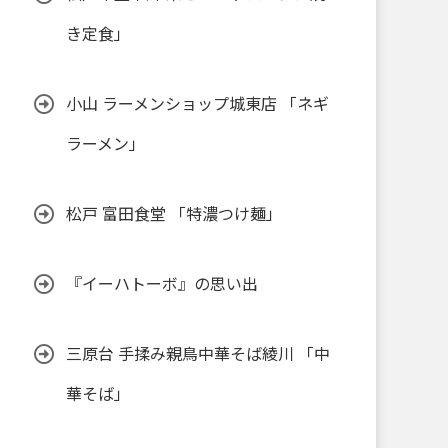
き定食」
小山 ラーメンショップ城東店 「ネギ
ラーメン」
松戸 富田食堂 「特濃つけ麺」
『イーハトーボ』の思い出
三原台 手揉み親鳥中華そば綾川 「中
華そば」