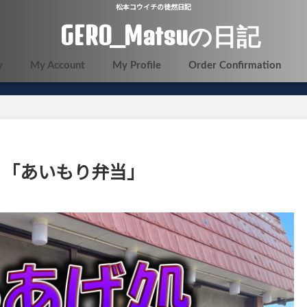
松本コウイチの徒然日記
GERO_Matsuの日記
y
My Account
My Profile
Order Confirmation
 「あいもり弁当」