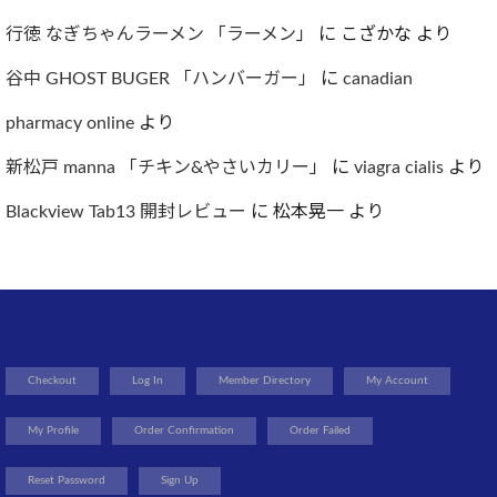
行徳 なぎちゃんラーメン 「ラーメン」
に
こざかな
より
谷中 GHOST BUGER 「ハンバーガー」
に
canadian
pharmacy online
より
新松戸 manna 「チキン&やさいカリー」
に
viagra cialis
より
Blackview Tab13 開封レビュー
に
松本晃一
より
Checkout
Log In
Member Directory
My Account
My Profile
Order Confirmation
Order Failed
Reset Password
Sign Up