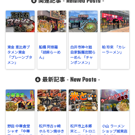
Related Posts
関連記事 -
-
東金 恵比寿ブ
船橋 阿修羅
白井市神々廻
柏 珍来 「カレ
タメン東金
「胡麻らーめ
自家製麺岩間ら
ーラーメン」
「プレーンブタ
ん」
ーめん 「チャ
メン」
ンポンメン」
New Posts
最新記事 -
-
野田 中華食堂
松戸市古ヶ崎
松戸市上本郷
小山 ラーメン
シャオ 「中華
ホルモン焼ゆき
米と… 「トロニ
ショップ城東店