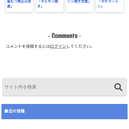
風もつ煮込み定
「ホルモン焼
シン焼き定食」
「ネギラーメ
食」
き」
ン」
Comments
-
-
コメントを投稿するには
ログイン
してください。
最近の投稿