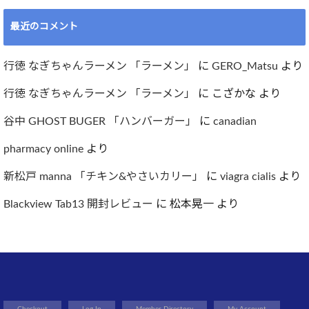
最近のコメント
行徳 なぎちゃんラーメン 「ラーメン」
に
GERO_Matsu
より
行徳 なぎちゃんラーメン 「ラーメン」
に
こざかな
より
谷中 GHOST BUGER 「ハンバーガー」
に
canadian
pharmacy online
より
新松戸 manna 「チキン&やさいカリー」
に
viagra cialis
より
Blackview Tab13 開封レビュー
に
松本晃一
より
Checkout
Log In
Member Directory
My Account