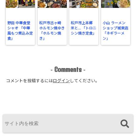
野田 中華食堂
松戸市古ヶ崎
松戸市上本郷
小山 ラーメン
シャオ 「中華
ホルモン焼ゆき
米と… 「トロニ
ショップ城東店
風もつ煮込み定
「ホルモン焼
シン焼き定食」
「ネギラーメ
食」
き」
ン」
Comments
-
-
コメントを投稿するには
ログイン
してください。