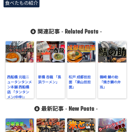
食べたもの紹介
Related Posts
関連記事 -
-
西船橋 元祖ニ
新橋 呑龍 「長
松戸 成都担担
篠崎 鯖の助
ュータンタンメ
浜ラーメン」
面 「楽山担担
「焼き鯖の弁
ン本舗 西船橋
面」
当」
店 「タンタン
メン(中辛)」
New Posts
最新記事 -
-