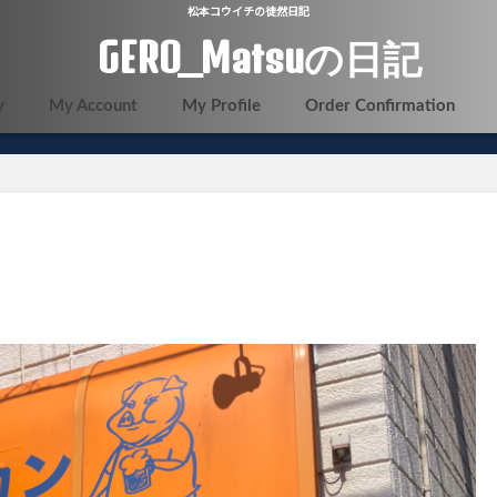
松本コウイチの徒然日記
GERO_Matsuの日記
y
My Account
My Profile
Order Confirmation
」