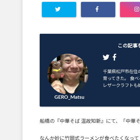
この記事
千葉県松戸市在住
育ってきた。 食べ
レザークラフトも始
GERO_Matsu
船橋の『中華そば 温故知新』にて、「中華そば
なんか妙に竹岡式ラーメンが食べたくなって