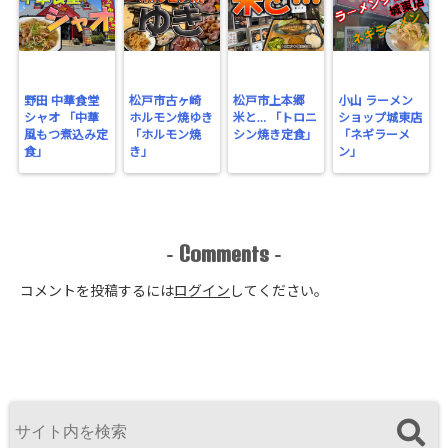
野田 中華食堂
松戸市古ヶ崎
松戸市上本郷
小山 ラーメン
シャオ 「中華
ホルモン焼ゆき
米と… 「トロニ
ショップ城東店
風もつ煮込み定
「ホルモン焼
シン焼き定食」
「ネギラーメ
食」
き」
ン」
Comments
-
-
コメントを投稿するには
ログイン
してください。