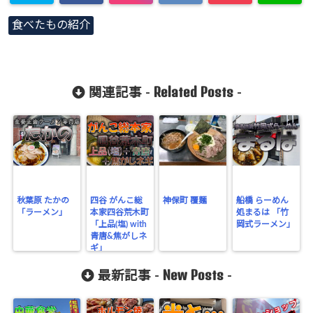
食べたもの紹介
Related Posts
関連記事 -
-
秋葉原 たかの
四谷 がんこ総
神保町 覆麺
船橋 らーめん
「ラーメン」
本家四谷荒木町
処まるは 「竹
「上品(塩) with
岡式ラーメン」
青唐&焦がしネ
ギ」
New Posts
最新記事 -
-