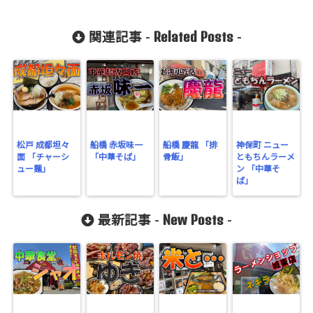
Related Posts
関連記事 -
-
松戸 成都坦々
船橋 赤坂味一
船橋 慶龍 「排
神保町 ニュー
面 「チャーシ
「中華そば」
骨飯」
ともちんラーメ
ュー麺」
ン 「中華そ
ば」
New Posts
最新記事 -
-