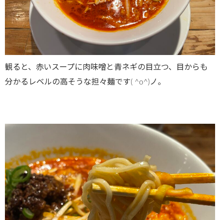
観ると、赤いスープに肉味噌と青ネギの目立つ、目からも
分かるレベルの高そうな担々麺です( ^o^)ノ。