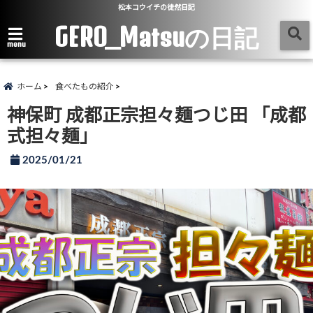
松本コウイチの徒然日記
GERO_Matsuの日記
menu
ホーム
食べたもの紹介
神保町 成都正宗担々麺つじ田 「成都
式担々麺」
2025/01/21