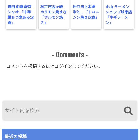
野田 中華食堂
松戸市古ヶ崎
松戸市上本郷
小山 ラーメン
シャオ 「中華
ホルモン焼ゆき
米と… 「トロニ
ショップ城東店
風もつ煮込み定
「ホルモン焼
シン焼き定食」
「ネギラーメ
食」
き」
ン」
Comments
-
-
コメントを投稿するには
ログイン
してください。
最近の投稿