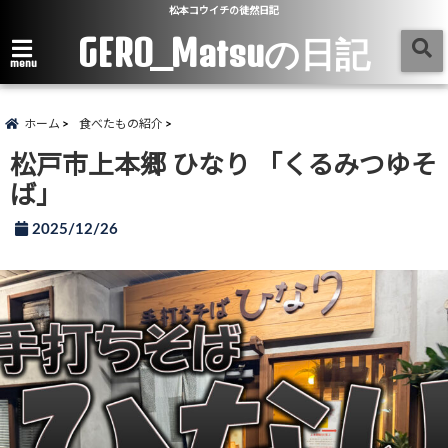
松本コウイチの徒然日記
GERO_Matsuの日記
menu
ホーム
食べたもの紹介
松戸市上本郷 ひなり 「くるみつゆそ
ば」
2025/12/26