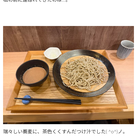
瑞々しい蕎麦に、茶色くくすんだつけ汁でした( ^o^)ノ。