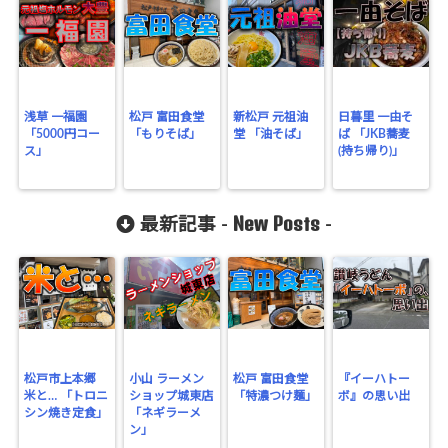
浅草 一福園
松戸 富田食堂
新松戸 元祖油
日暮里 一由そ
「5000円コー
「もりそば」
堂 「油そば」
ば 「JKB蕎麦
ス」
(持ち帰り)」
New Posts
最新記事 -
-
松戸市上本郷
小山 ラーメン
松戸 富田食堂
『イーハトー
米と… 「トロニ
ショップ城東店
「特濃つけ麺」
ボ』の思い出
シン焼き定食」
「ネギラーメ
ン」