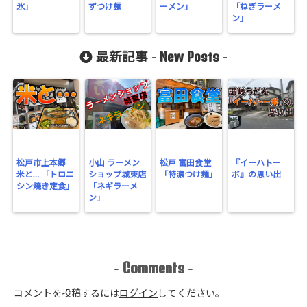
氷」
ずつけ麺
ーメン」
「ねぎラーメ
gins/sns-
ン」
count-
New Posts
最新記事 -
-
cache/sns-
count-
cache.php
on line
2897
松戸市上本郷
小山 ラーメン
松戸 富田食堂
『イーハトー
米と… 「トロニ
ショップ城東店
「特濃つけ麺」
ボ』の思い出
シン焼き定食」
「ネギラーメ
ン」
Comments
-
-
コメントを投稿するには
ログイン
してください。