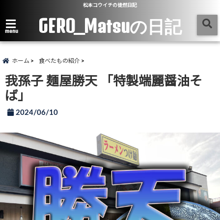
松本コウイチの徒然日記
GERO_Matsuの日記
menu
ホーム
食べたもの紹介
我孫子 麺屋勝天 「特製端麗醤油そ
ば」
2024/06/10