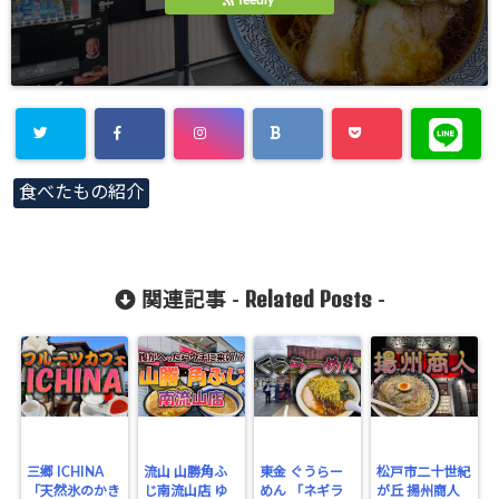
Warning
:
食べたもの紹介
Undefined
array key
"Twitter" in
Related Posts
関連記事 -
-
/home/gero
matsu/gero-
matsu.net/p
ublic_html/
wp-
三郷 ICHINA
流山 山勝角ふ
東金 ぐうらー
松戸市二十世紀
「天然氷のかき
じ南流山店 ゆ
めん 「ネギラ
が丘 揚州商人
content/plu