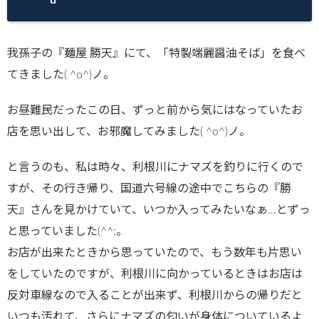
matsu.net/p
ublic_html/
我孫子の『麺屋 勝天』にて、「特製端麗醤油そば」を食べ
wp-
てきました( ^o^)ノ。
content/plu
gins/sns-
お昼難民だったこの日、ずっと前から気にはなっていたお
count-
店を思い出して、お邪魔してみました( ^o^)ノ。
cache/sns-
と言うのも、私は時々、利根川にナマズを釣りに行くので
count-
すが、その行き帰り、国道六号線の途中でこちらの『勝
cache.php
天』さんを見かけていて、いつか入ってみたいなぁ…とずっ
on line
2897
と思っていました(^^;。
お店が出来たときから思っていたので、もう数年も片思い
をしていたのですが、利根川に向かっているときはお店は
反対車線なので入ることが出来ず、利根川からの帰りだと
いつも汚れて、さらにナマズの匂いが身体についているよ