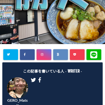
Warning
:
WRITER
Undefined
この記事を書いている人 -
-
array key
"Twitter" in
/home/gero
GERO_Mats
matsu/gero-
u