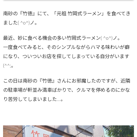
ublic_html/
南砂の『竹徳』にて、「元祖 竹岡式ラーメン」を食べてき
wp-
ました( ^o^)ノ。
content/plu
gins/sns-
最近、妙に食べる機会の多い竹岡式ラーメン( ^o^)ノ。
count-
一度食べてみると、そのシンプルながらハマる味わいが癖
cache/sns-
になり、ついついお店を探してしまっている自分がいます
count-
(^^;。
cache.php
この日は南砂の『竹徳』さんにお邪魔したのですが、近隣
on line
2897
の駐車場が軒並み満車ばかりで、クルマを停めるのにかな
り苦労してしまいました…。