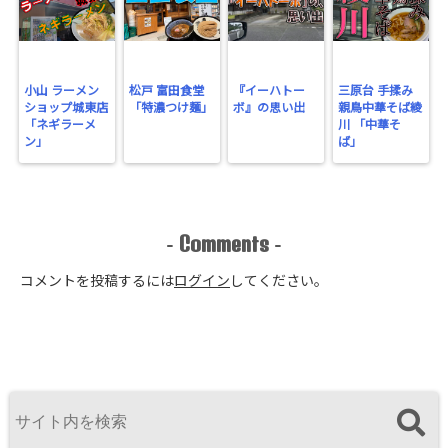
cache.php
on line
2897
小山 ラーメン
松戸 富田食堂
『イーハトー
三原台 手揉み
ショップ城東店
「特濃つけ麺」
ボ』の思い出
親鳥中華そば綾
「ネギラーメ
川 「中華そ
ン」
ば」
Comments
-
-
コメントを投稿するには
ログイン
してください。