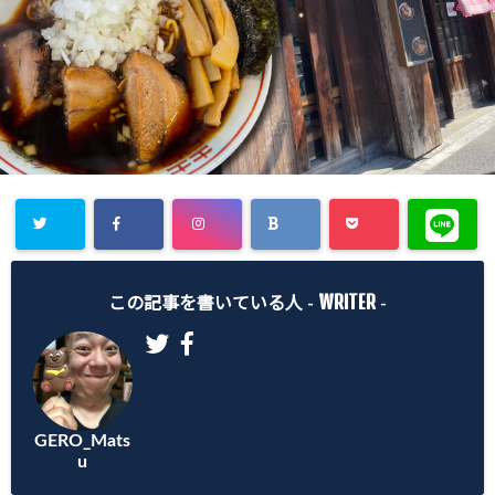
Warning
:
WRITER
Undefined
この記事を書いている人 -
-
array key
"Twitter" in
/home/gero
GERO_Mats
matsu/gero-
u
matsu.net/p