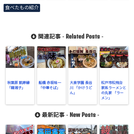
Warning
:
食べたもの紹介
Undefined
array key
"Twitter" in
Related Posts
関連記事 -
-
/home/gero
matsu/gero-
matsu.net/p
ublic_html/
wp-
秋葉原 凱婷縁
船橋 赤坂味一
大泉学園 長谷
松戸市松飛台
「韓湘子」
「中華そば」
川 「かけうど
家系ラーメンと
content/plu
ん」
の丸家 「ラー
gins/sns-
メン」
count-
New Posts
最新記事 -
-
cache/sns-
count-