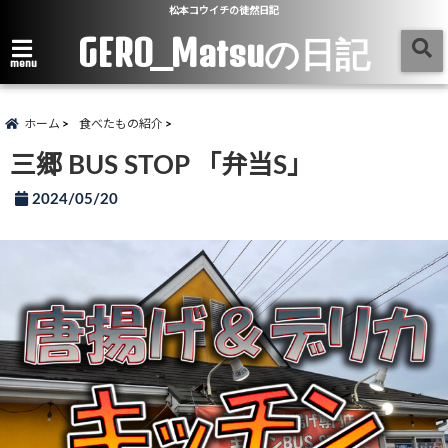
松本コウイチの徒然日記
GERO_Matsuの日記
menu
ホーム
食べたもの紹介
三郷 BUS STOP 「弁当S」
2024/05/20