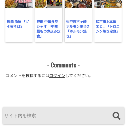
馬橋 兎屋 「げ
野田 中華食堂
松戸市古ヶ崎
松戸市上本郷
そ天そば」
シャオ 「中華
ホルモン焼ゆき
米と… 「トロニ
風もつ煮込み定
「ホルモン焼
シン焼き定食」
食」
き」
Comments
-
-
コメントを投稿するには
ログイン
してください。