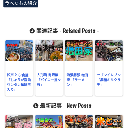
食べたもの紹介
Related Posts
関連記事 -
-
松戸 とら食堂
人形町 寿限無
海浜幕張 増田
セブンイレブン
「しょうが醤油
「パイコー担々
家 「ラーメ
「黒糖ミルクラ
ワンタン麺味玉
麺」
ン」
テ」
入り」
New Posts
最新記事 -
-